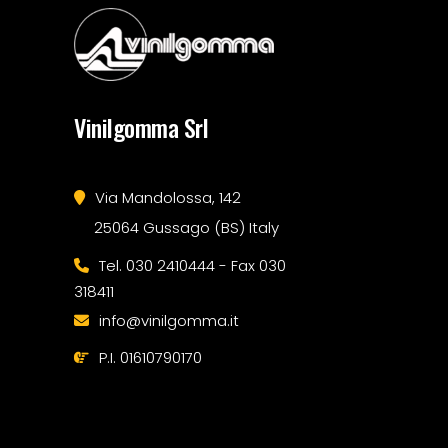
Vinilgomma Srl
Via Mandolossa, 142
25064 Gussago (BS) Italy
Tel. 030 2410444 - Fax 030
318411
info@vinilgomma.it
P.I. 01610790170