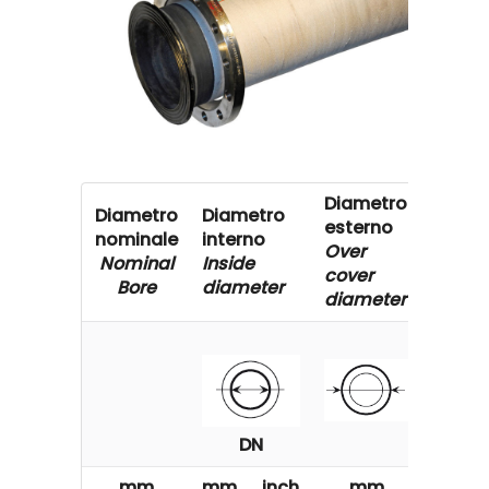
Diametro
Press
Diametro
Diametro
esterno
di
nominale
interno
Over
eserci
Nominal
Inside
cover
Worki
Bore
diameter
diameter
Press
DN
mm
mm
inch
mm
bar