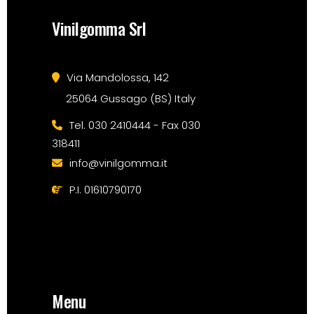
Vinilgomma Srl
Via Mandolossa, 142
25064 Gussago (BS) Italy
Tel. 030 2410444 - Fax 030
318411
info@vinilgomma.it
P.I. 01610790170
Menu