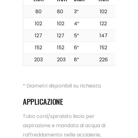
80
80
3”
102
16
102
102
4”
122
16
127
127
5”
147
16
152
152
6”
152
16
203
203
8”
226
16
* Diametri disponibili su richiesta.
APPLICAZIONE
Tubo cord/spiralato liscio per
aspirazione e mandata di acqua di
raffreddamento nelle acciaierie,