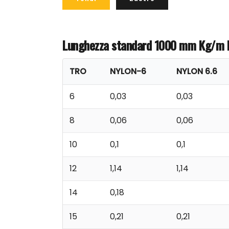
Lunghezza standard 1000 mm
Kg/m l
TRO
NYLON-6
NYLON 6.6
6
0,03
0,03
8
0,06
0,06
10
0,1
0,1
12
1,14
1,14
14
0,18
15
0,21
0,21