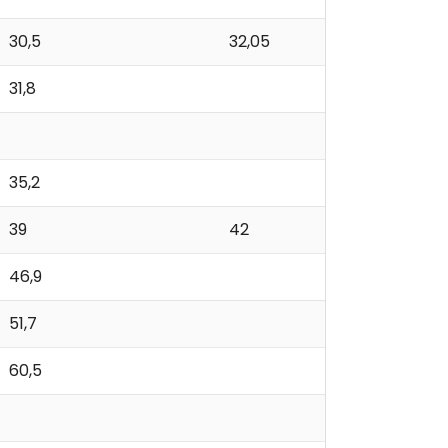
30,5
32,05
31,8
35,2
39
42
46,9
51,7
60,5