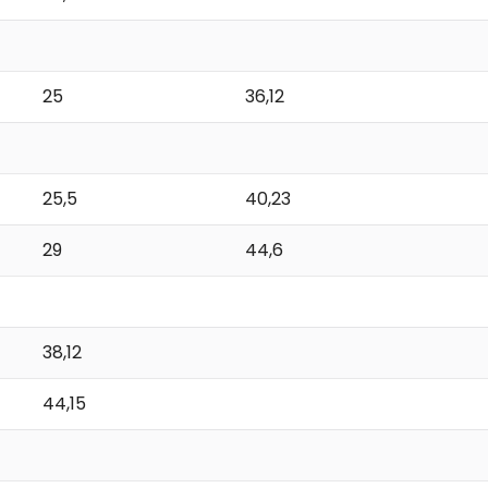
25
36,12
25,5
40,23
29
44,6
38,12
44,15