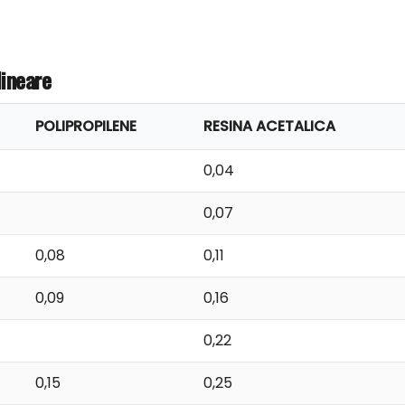
ineare
POLIPROPILENE
RESINA ACETALICA
0,04
0,07
0,08
0,11
0,09
0,16
0,22
0,15
0,25