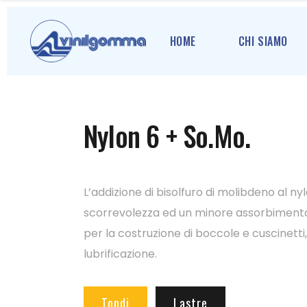
HOME
CHI SIAMO
Nylon 6 + So.Mo.
L’addizione di bisolfuro di molibdeno al n
scorrevolezza ed un minore assorbimento 
per la costruzione di boccole e cuscinetti,
lubrificazione.
Tondi
Lastre