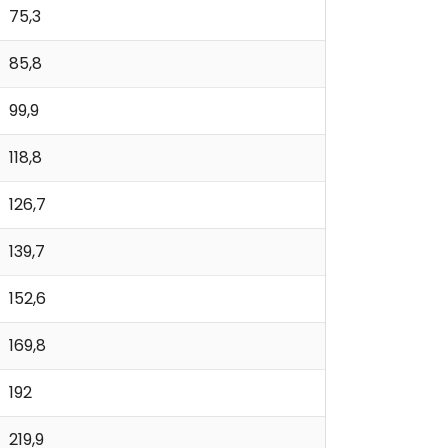
75,3
85,8
99,9
118,8
126,7
139,7
152,6
169,8
192
219,9