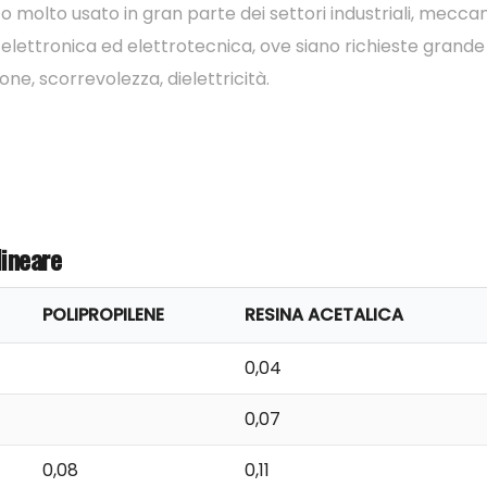
tto molto usato in gran parte dei settori industriali, meccan
 elettronica ed elettrotecnica, ove siano richieste grande
ne, scorrevolezza, dielettricità.
ineare
POLIPROPILENE
RESINA ACETALICA
0,04
0,07
0,08
0,11