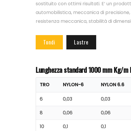
sostituito con ottimi risultati. E’ un prodo
automobilistica, meccanica di precisione,
resistenza meccanica, stabilità di dimensio
Tondi
Lastre
Lunghezza standard 1000 mm
Kg/m l
TRO
NYLON-6
NYLON 6.6
6
0,03
0,03
8
0,06
0,06
10
0,1
0,1