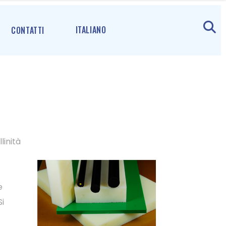
ITALIANO
CONTATTI
linità
e
Si